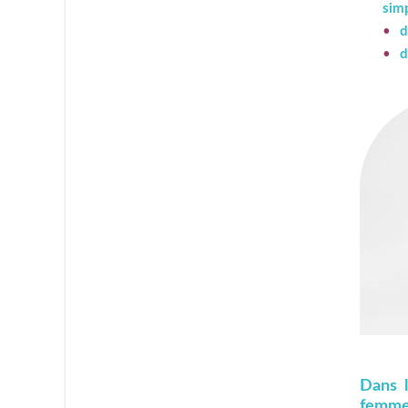
simp
d
d
Dans l
femmes