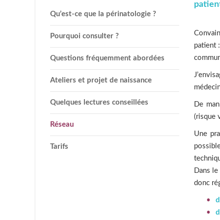
patien
Qu’est-ce que la périnatologie ?
Convainc
Pourquoi consulter ?
patient 
communi
Questions fréquemment abordées
J’envisa
Ateliers et projet de naissance
médecin 
Quelques lectures conseillées
De mani
(risque 
Réseau
Une pra
possible
Tarifs
techniqu
Dans le 
donc ré
d
d