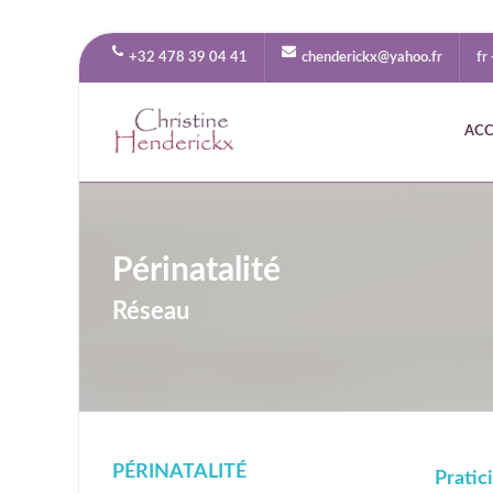
+32 478 39 04 41
chenderickx@yahoo.fr
fr
ACC
Périnatalité
Réseau
PÉRINATALITÉ
Pratic