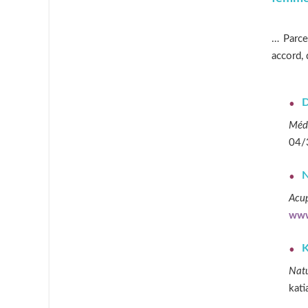
… Parce
accord,
D
Méde
04/3
N
Acup
www
K
Natu
kati