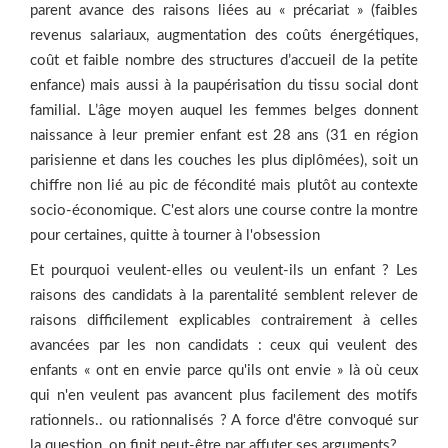
parent avance des raisons liées au « précariat » (faibles
revenus salariaux, augmentation des coûts énergétiques,
coût et faible nombre des structures d’accueil de la petite
enfance) mais aussi à la paupérisation du tissu social dont
familial. L’âge moyen auquel les femmes belges donnent
naissance à leur premier enfant est 28 ans (31 en région
parisienne et dans les couches les plus diplômées), soit un
chiffre non lié au pic de fécondité mais plutôt au contexte
socio-économique. C'est alors une course contre la montre
pour certaines, quitte à tourner à l'obsession
Et pourquoi veulent-­elles ou veulent-­ils un enfant ? Les
raisons des candidats à la parentalité semblent relever de
raisons difficilement explicables contrairement à celles
avancées par les non candidats : ceux qui veulent des
enfants « ont en envie parce qu'ils ont envie » là où ceux
qui n'en veulent pas avancent plus facilement des motifs
rationnels.. ou rationnalisés ? A force d'être convoqué sur
la question, on finit peut-être par affuter ses arguments?