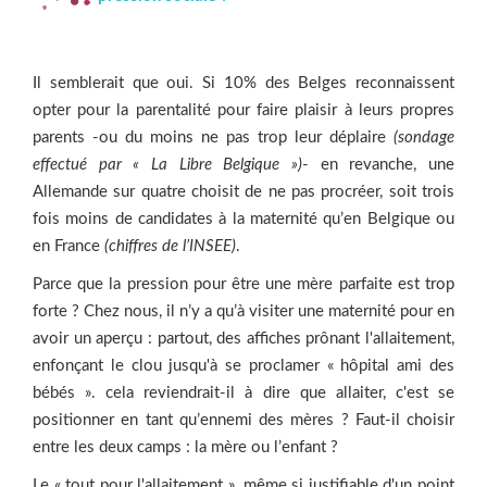
Il semblerait que oui. Si 10% des Belges reconnaissent
opter pour la parentalité pour faire plaisir à leurs propres
parents -­ou du moins ne pas trop leur déplaire
(sondage
effectué
par
«
La
Libre
Belgique »)
-­ en revanche, une
Allemande sur quatre choisit de ne pas procréer, soit trois
fois moins de candidates à la maternité qu’en Belgique ou
en France
(chiffres
de
l’INSEE)
.
Parce que la pression pour être une mère parfaite est trop
forte ? Chez nous, il n’y a qu’à visiter une maternité pour en
avoir un aperçu : partout, des affiches prônant l'allaitement,
enfonçant le clou jusqu'à se proclamer « hôpital ami des
bébés ». cela reviendrait-il à dire que allaiter, c'est se
positionner en tant qu’ennemi des mères ? Faut-­il choisir
entre les deux camps : la mère ou l’enfant ?
Le « tout pour l'allaitement », même si justifiable d'un point