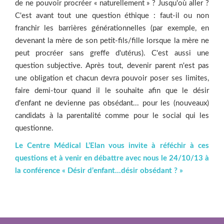
de ne pouvoir procréer « naturellement » ? Jusqu'où aller ?
C'est avant tout une question éthique : faut-­il ou non
franchir les barrières générationnelles (par exemple, en
devenant la mère de son petit-fils/fille lorsque la mère ne
peut procréer sans greffe d'utérus). C'est aussi une
question subjective. Après tout, devenir parent n'est pas
une obligation et chacun devra pouvoir poser ses limites,
faire demi-tour quand il le souhaite afin que le désir
d'enfant ne devienne pas obsédant... pour les (nouveaux)
candidats à la parentalité comme pour le social qui les
questionne.
Le
Centre
Médical
L’Elan
vous
invite
à
réféchir
à
ces
questions
et
à
venir en
débattre
avec
nous
le
24/10/13
à
la
conférence
«
Désir
d’enfant…désir
obsédant
?
»